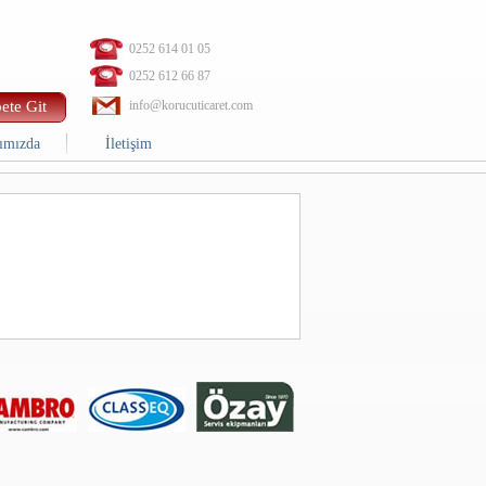
0252 614 01 05
0252 612 66 87
ete Git
info@korucuticaret.com
ımızda
İletişim