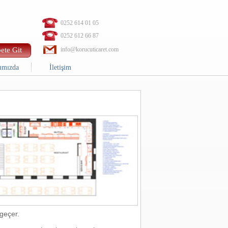
0252 614 01 05
0252 612 66 87
ete Git
info@korucuticaret.com
ımızda
İletişim
geçer.