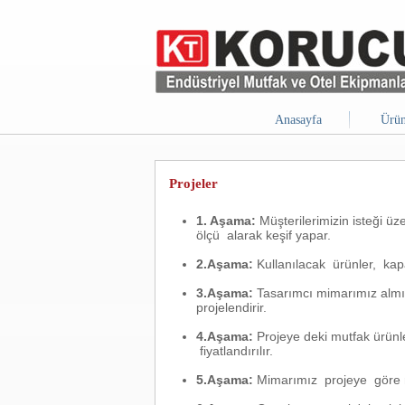
Anasayfa
Ürün
Projeler
1. Aşama:
Müşterilerimizin isteği ü
ölçü alarak keşif yapar.
2.Aşama:
Kullanılacak ürünler, kapa
3.Aşama:
Tasarımcı mimarımız almış
projelendirir.
4.Aşama:
Projeye deki mutfak ürün
fiyatlandırılır.
5.Aşama:
Mimarımız projeye göre me