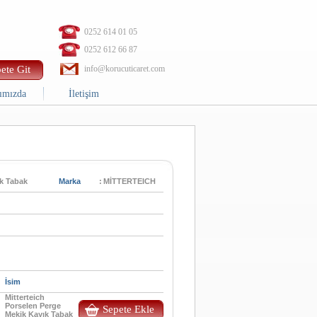
0252 614 01 05
0252 612 66 87
ete Git
info@korucuticaret.com
ımızda
İletişim
ık Tabak
Marka
:
MİTTERTEICH
İsim
Mitterteich
Porselen Perge
Sepete Ekle
Mekik Kayık Tabak