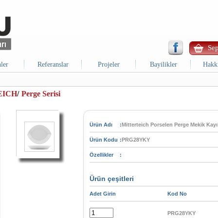
Sep
ler
Referanslar
Projeler
Bayilikler
Hakk
EICH
/
Perge Serisi
Ürün Adı
:
Mitterteich Porselen Perge Mekik Kay
Ürün Kodu
:
PRG28YKY
Özellikler
:
Ürün çeşitleri
Adet Girin
Kod No
PRG28YKY