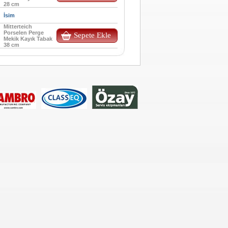
28 cm
İsim
Mitterteich
Porselen Perge
Sepete Ekle
Mekik Kayık Tabak
38 cm