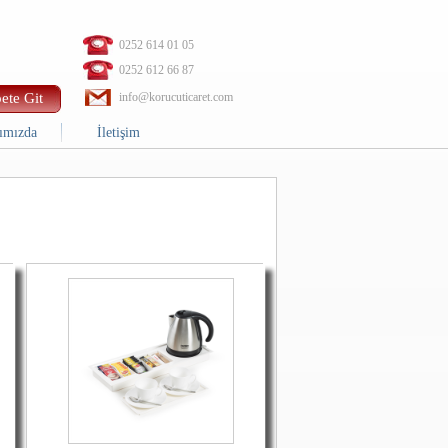
0252 614 01 05
0252 612 66 87
ete Git
info@korucuticaret.com
ımızda
İletişim