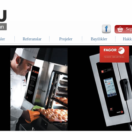
Sep
ler
Referanslar
Projeler
Bayilikler
Hakk