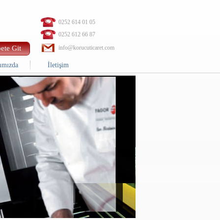
0252 614 01 05
0252 612 66 87
ete Git
info@korucuticaret.com
ımızda
İletişim